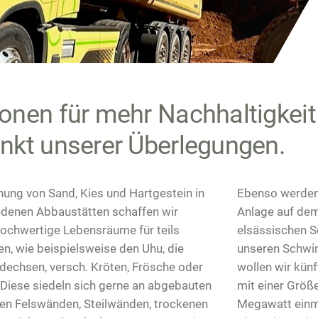
ionen für mehr Nachhaltigkeit
unkt unserer Überlegungen.
ung von Sand, Kies und Hartgestein in
Ebenso werden 
edenen Abbaustätten schaffen wir
Anlage auf de
ochwertige Lebensräume für teils
elsässischen S
en, wie beispielsweise den Uhu, die
unseren Schwi
dechsen, versch. Kröten, Frösche oder
wollen wir künf
 Diese siedeln sich gerne an abgebauten
mit einer Größ
nen Felswänden, Steilwänden, trockenen
Megawatt einm