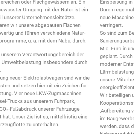
bereichen oder Flachgewässern an. Ein
Einspeisung in
ewusster Umgang mit der Natur ist ein
Durch regelmäß
il unserer Unternehmensleitsätze.
neue Maschinen
ieren wir unsere abgebauten Flächen
verringert.
wertig und führen verschiedene Natur-
So sind zum Be
programme, u. a. mit dem Nabu, durch.
Sanierungsarbe
Mio. Euro in u
in unserem Verantwortungsbereich der
geplant. Durch
r Umweltbelastung insbesondere durch
moderner Ents
.
Lärmbelastunge
ung neuer Elektrolastwagen sind wir die
unsere Mitarbe
ten und setzen hiermit ein Zeichen für
energieeffizien
stung. Vier neue LKW-Zugmaschinen
Wir beteiligen
esel-Trucks aus unserem Fuhrpark,
Kooperationsstu
 CO₂-Fußabdruck unserer Fahrzeuge
‚Aufbereitung 
 hat. Unser Ziel ist es, mittelfristig eine
im Baugewerbe'
rzeugflotte zu unterhalten.
werden, dass d