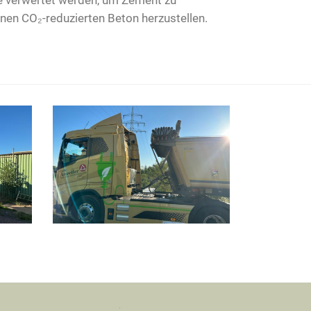
 verwertet werden, um Zement zu
inen CO₂-reduzierten Beton herzustellen.
.