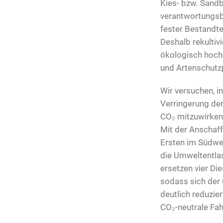
Kies- bzw. Sand
verantwortungsb
fester Bestandte
Deshalb rekultiv
ökologisch hoch
und Artenschutz
Wir versuchen, 
Verringerung de
CO₂ mitzuwirken
Mit der Anschaff
Ersten im Südwes
die Umweltentla
ersetzen vier Di
sodass sich der
deutlich reduziert
CO₂-neutrale Fah