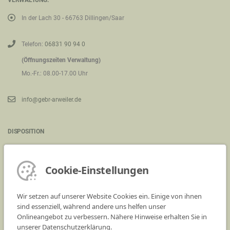
VERWALTUNG:
In der Lach 30 - 66763 Dillingen/Saar
Telefon:
06831 90 94 0
(Öffnungszeiten Verwaltung)
Mo.-Fr.: 08.00-17.00 Uhr
info@gebr-arweiler.de
DISPOSITION
Kieswerk Saarwellingen - Industriegelände (an der B269)
66793 Saarwellingen
Cookie-Einstellungen
Telefon:
06838 90 13 0
Wir setzen auf unserer Website Cookies ein. Einige von ihnen
(Öffnungszeiten Disposition)
sind essenziell, während andere uns helfen unser
Onlineangebot zu verbessern. Nähere Hinweise erhalten Sie in
Mo.-Fr.: 07.00-17.00 Uhr
unserer Datenschutzerklärung.