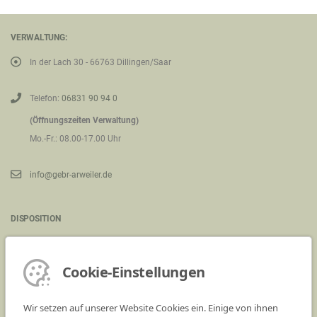
VERWALTUNG:
In der Lach 30 - 66763 Dillingen/Saar
Telefon:
06831 90 94 0
(Öffnungszeiten Verwaltung)
Mo.-Fr.: 08.00-17.00 Uhr
info@gebr-arweiler.de
DISPOSITION
Kieswerk Saarwellingen - Industriegelände (an der B269)
66793 Saarwellingen
Cookie-Einstellungen
Telefon:
06838 90 13 0
Wir setzen auf unserer Website Cookies ein. Einige von ihnen